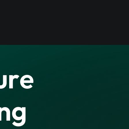
u
r
e
n
g