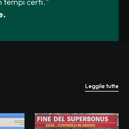
n tempi certi."
e.
Leggile tutte