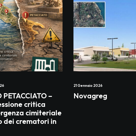
026
21 Gennaio 2026
O PETACCIATO –
Novagreg
essione critica
ergenza cimiteriale
o dei crematori in