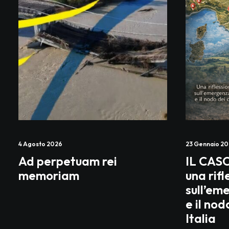
4 Agosto 2026
23 Gennaio 2
Ad perpetuam rei
IL CAS
memoriam
una rifl
sull’em
e il nod
Italia