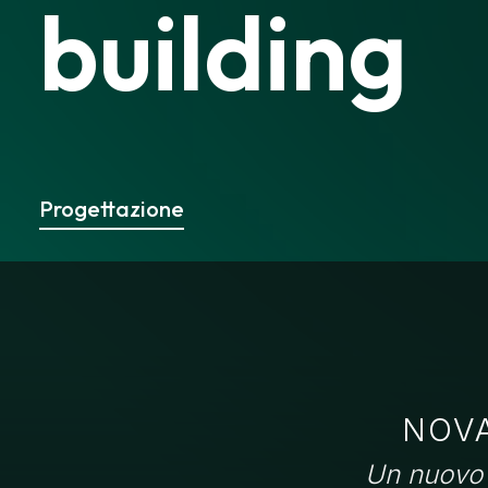
b
u
i
l
d
i
n
g
Progettazione
NOVA
Un nuovo q