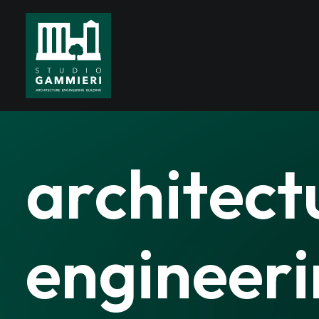
a
r
c
h
i
t
e
c
t
e
n
g
i
n
e
e
r
i